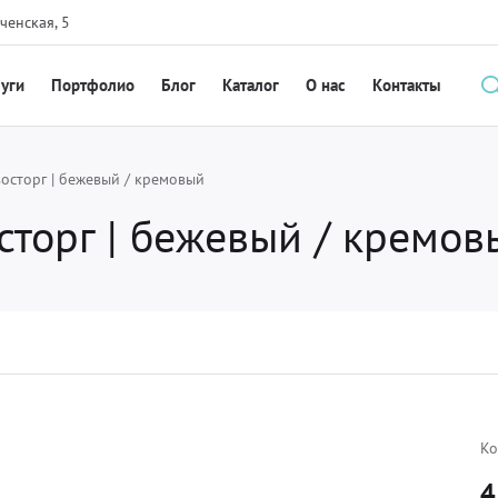
ченская, 5
луги
Портфолио
Блог
Каталог
О нас
Контакты
сторг | бежевый / кремовый
орг | бежевый / кремов
Ко
4