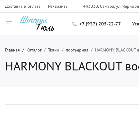
Доставка и оплата
Реквизиты
443030, Самара, ул. Черноре
+7 (937) 205-22-77
Ус
Назад
Назад
Назад
Главная
Каталог
Ткани
портьерная
HARMONY BLACKOUT во
HARMONY BLACKOUT вост
луги
талог
нас
ртьеры и тюль
рнизы для штор
компании
мские шторы и плиссе
крывала
трудники
крывала и чехлы
ани
зайнерам
тановка карнизов для штор и солнцезащитных систем
рнитура