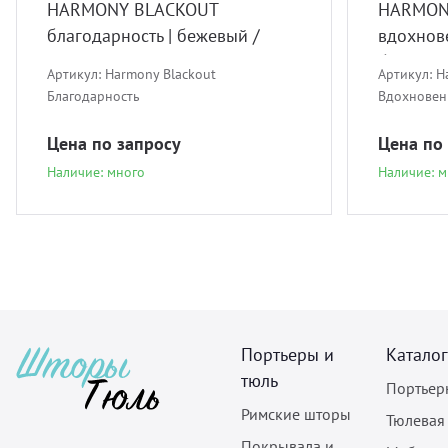
HARMONY BLACKOUT
HARMON
благодарность | бежевый /
вдохнове
кремовый
бирюзо
Артикул:
Harmony Blackout
Артикул:
H
Благодарность
Вдохновен
Цена по запросу
Цена по
Наличие: много
Наличие: м
Портьеры и
Каталог
тюль
Портьер
Римские шторы
Тюлевая
Покрывала и