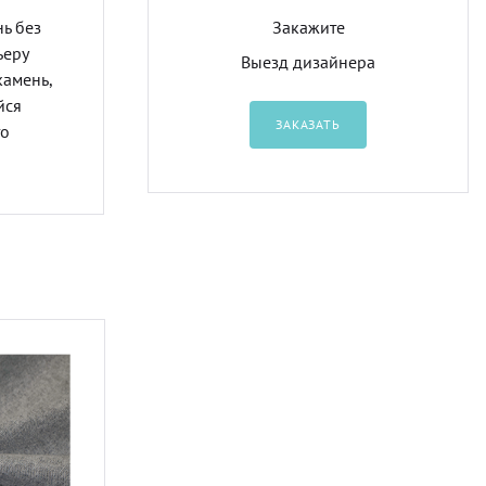
нь без
Закажите
ьеру
Выезд дизайнера
камень,
йся
ЗАКАЗАТЬ
то