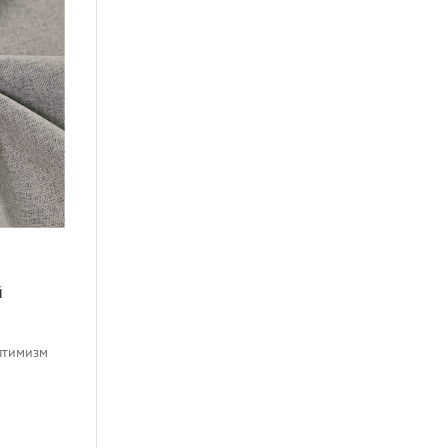
й
птимизм