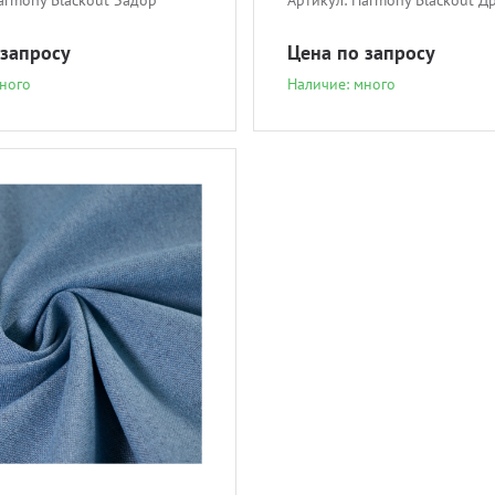
armony Blackout Задор
Артикул:
Harmony Blackout Д
 запросу
Цена по запросу
ного
Наличие: много