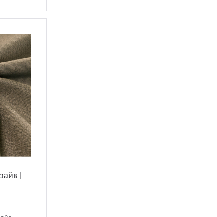
айв |