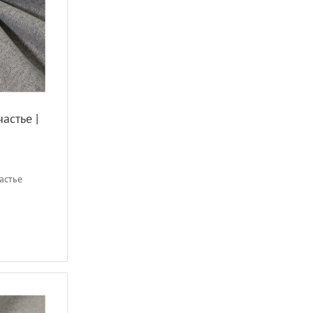
стье |
астье