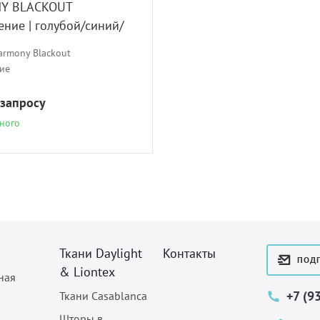
Y BLACKOUT
ние | голубой/синий/
вый
armony Blackout
ие
 запросу
ного
Ткани Daylight
Контакты
ПОДП
& Liontex
ная
+7 (9
Ткани Casablanca
Шторы в