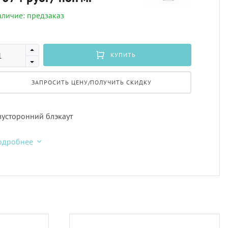
личие: предзаказ
Профи
скате
Подхв
Экскл
тюлев
Пугов
КУПИТЬ
ЗАПРОСИТЬ ЦЕНУ/ПОЛУЧИТЬ СКИДКУ
уличн
Тесьм
Шнур
усторонний блэкаут
одробнее
Шторн