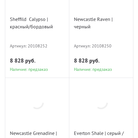
20108252
20108250
Sheffild Calypso |
Newcastle Raven |
красный/бордовый
черный
Наличие: предзаказ
Наличие: предзаказ
Артикул:
20108252
Артикул:
20108250
8 828 руб.
8 828 руб.
Наличие: предзаказ
Наличие: предзаказ
20108247
20108243
Newcastle Grenadine |
Everton Shale | серый /