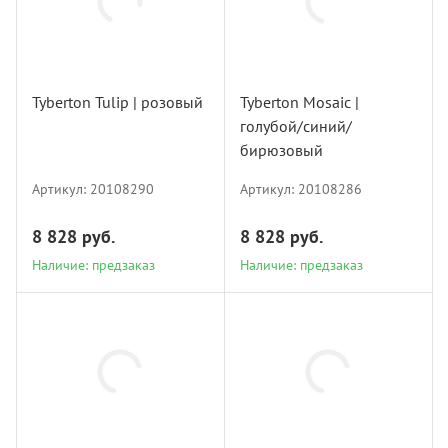
лнцезащитных систем
Профи
покры
Подхв
20108290
20108286
шив штор удаленно
Tyberton Tulip | розовый
Tyberton Mosaic |
Экскл
порть
Пугов
голубой/синий/
Наличие: предзаказ
Наличие: предзаказ
оры в рассрочку, или в кредит
бирюзовый
скате
Тесьм
Артикул:
20108290
Артикул:
20108286
вес штор
тюлев
Шнур
8 828 руб.
8 828 руб.
тернет-магазин тканей для штор
Наличие: предзаказ
Наличие: предзаказ
уличн
Шторн
20108285
20108284