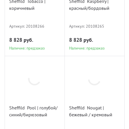
Sheffild Tobacco |
Sheffild Raspberry |
коричневый
красный/бордовый
Наличие: предзаказ
Наличие: предзаказ
Артикул:
20108266
Артикул:
20108265
8 828 руб.
8 828 руб.
Наличие: предзаказ
Наличие: предзаказ
20108264
20108262
Sheffild Pool | голубой/
Sheffild Nougat |
синий/бирюзовый
бежевый / кремовый
Наличие: предзаказ
Наличие: предзаказ