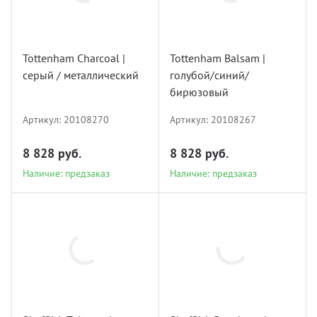
20108270
20108267
Tottenham Charcoal |
Tottenham Balsam |
серый / металлический
голубой/синий/
Наличие: предзаказ
Наличие: предзаказ
бирюзовый
Артикул:
20108270
Артикул:
20108267
8 828 руб.
8 828 руб.
Наличие: предзаказ
Наличие: предзаказ
20108266
20108265