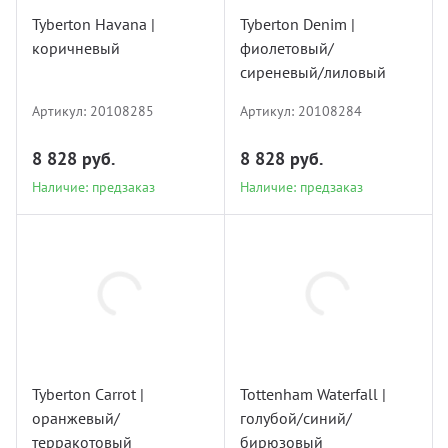
Tyberton Havana |
Tyberton Denim |
коричневый
фиолетовый/
Наличие: предзаказ
Наличие: предзаказ
сиреневый/лиловый
Артикул:
20108285
Артикул:
20108284
8 828 руб.
8 828 руб.
Наличие: предзаказ
Наличие: предзаказ
20108283
20108280
Tyberton Carrot |
Tottenham Waterfall |
оранжевый/
голубой/синий/
Наличие: мало
Наличие: мало
терракотовый
бирюзовый