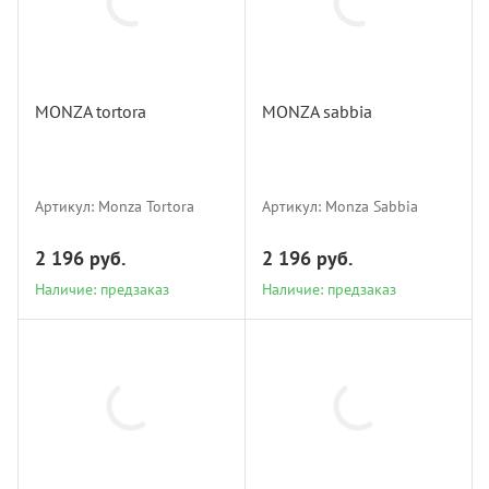
лнцезащитных систем
Monza
Профи
покры
Подхв
Tortora
Monza Sabbia
шив штор удаленно
MONZA tortora
MONZA sabbia
Экскл
порть
Пугов
Наличие: предзаказ
Наличие: предзаказ
оры в рассрочку, или в кредит
скате
Тесьм
Артикул:
Monza Tortora
Артикул:
Monza Sabbia
вес штор
тюлев
Шнур
2 196 руб.
2 196 руб.
тернет-магазин тканей для штор
Наличие: предзаказ
Наличие: предзаказ
уличн
Шторн
Monza Perla
Monza Pelle