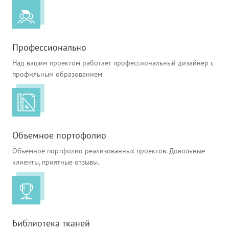
лнцезащитных систем
Профи
покры
Подхв
шив штор удаленно
Профессионально
Экскл
порть
Пугов
Над вашим проектом работает профессиональный дизайнер с
оры в рассрочку, или в кредит
профильным образованием
скате
Тесьм
вес штор
тюлев
Шнур
тернет-магазин тканей для штор
Объемное портофолио
уличн
Шторн
Объемное портфолио реализованных проектов. Довольные
клиенты, приятные отзывы.
Библиотека тканей