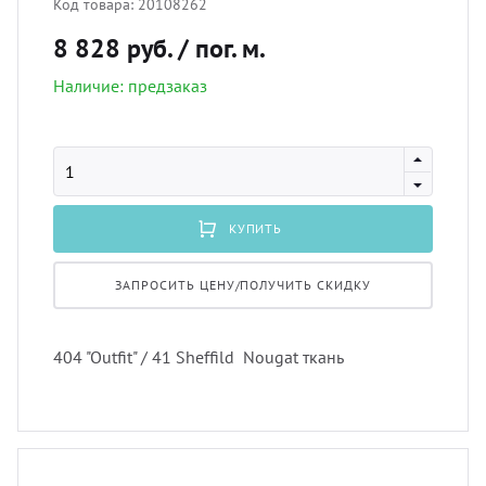
Код товара:
20108262
лнцезащитных систем
8 828 руб.
/ пог. м.
Профи
покры
Подхв
шив штор удаленно
Наличие: предзаказ
Экскл
порть
Пугов
оры в рассрочку, или в кредит
скате
Тесьм
вес штор
КУПИТЬ
тюлев
Шнур
тернет-магазин тканей для штор
ЗАПРОСИТЬ ЦЕНУ/ПОЛУЧИТЬ СКИДКУ
уличн
Шторн
404 "Outfit" / 41 Sheffild Nougat ткань