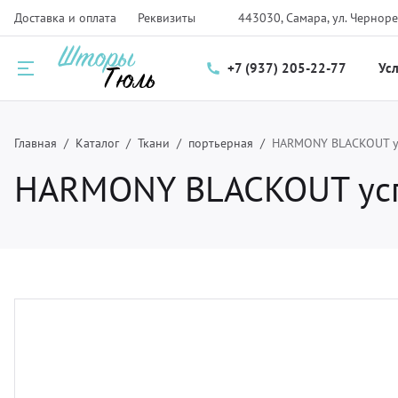
Доставка и оплата
Реквизиты
443030, Самара, ул. Черноре
+7 (937) 205-22-77
Ус
Назад
Назад
Назад
Главная
Каталог
Ткани
портьерная
HARMONY BLACKOUT усп
HARMONY BLACKOUT успе
луги
талог
нас
ртьеры и тюль
рнизы для штор
компании
мские шторы и плиссе
крывала
трудники
крывала и чехлы
ани
зайнерам
тановка карнизов для штор и солнцезащитных систем
рнитура