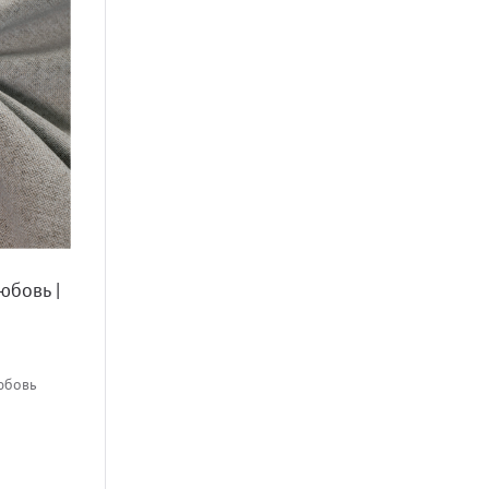
бовь |
юбовь