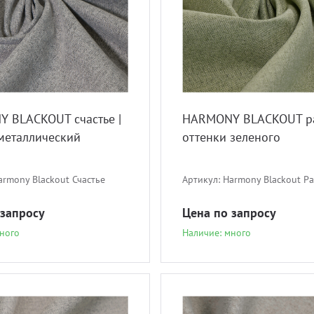
 BLACKOUT счастье |
HARMONY BLACKOUT ра
 металлический
оттенки зеленого
armony Blackout Счастье
Артикул:
Harmony Blackout Р
 запросу
Цена по запросу
ного
Наличие: много