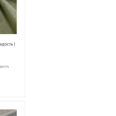
дость |
адость