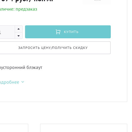
личие: предзаказ
Профи
порть
Подхв
Экскл
скате
Пугов
КУПИТЬ
ЗАПРОСИТЬ ЦЕНУ/ПОЛУЧИТЬ СКИДКУ
тюлев
Тесьм
уличн
Шнур
усторонний блэкаут
одробнее
Шторн