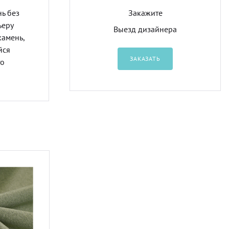
нь без
Закажите
ьеру
Выезд дизайнера
камень,
йся
ЗАКАЗАТЬ
то