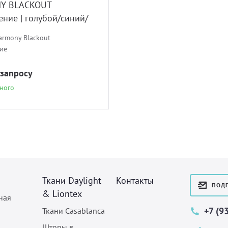
Y BLACKOUT
ние | голубой/синий/
вый
armony Blackout
ие
 запросу
ного
Ткани Daylight
Контакты
ПОДП
& Liontex
ная
+7 (9
Ткани Casablanca
Шторы в