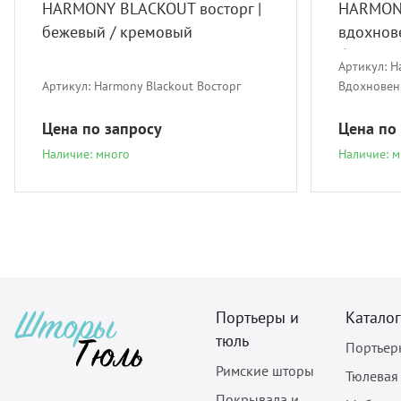
HARMONY BLACKOUT восторг |
HARMON
бежевый / кремовый
вдохнове
бирюзо
Артикул:
H
Артикул:
Harmony Blackout Восторг
Вдохновен
Цена по запросу
Цена по
Наличие: много
Наличие: м
Портьеры и
Каталог
тюль
Портьер
Римские шторы
Тюлевая
Покрывала и