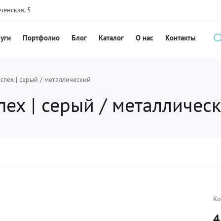
ченская, 5
луги
Портфолио
Блог
Каталог
О нас
Контакты
ех | серый / металлический
х | серый / металличес
Ко
4