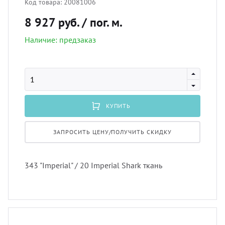
Код товара:
20081006
лнцезащитных систем
8 927 руб.
/ пог. м.
Профи
порть
Подхв
шив штор удаленно
Наличие: предзаказ
Экскл
скате
Пугов
оры в рассрочку, или в кредит
тюлев
Тесьм
вес штор
КУПИТЬ
уличн
Шнур
тернет-магазин тканей для штор
ЗАПРОСИТЬ ЦЕНУ/ПОЛУЧИТЬ СКИДКУ
Шторн
343 "Imperial" / 20 Imperial Shark ткань