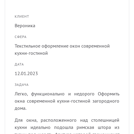
лнцезащитных систем
Профи
порть
Подхв
КЛИЕНТ
шив штор удаленно
Вероника
Экскл
скате
Пугов
СФЕРА
оры в рассрочку, или в кредит
Текстильное оформление окон современной
тюлев
Тесьм
кухни-гостиной
вес штор
ДАТА
уличн
Шнур
12.01.2023
тернет-магазин тканей для штор
Шторн
ЗАДАЧА
Легко, функционально и недорого Оформить
окна современной кухни-гостиной загородного
дома.
Для окна, расположенного над столешницей
кухни идеально подошла римская штора из