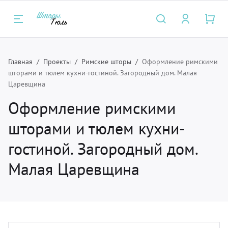
Главная
Проекты
Римские шторы
Оформление римскими
Назад
Назад
Назад
Н
Н
Н
шторами и тюлем кухни-гостиной. Загородный дом. Малая
Царевщина
луги
талог
нас
Карн
Ткан
Фурн
Оформление римскими
шторами и тюлем кухни-
ртьеры и тюль
рнизы для штор
компании
Багет
Для п
Бахр
гостиной. Загородный дом.
мские шторы и плиссе
крывала
трудники
Для п
легка
Борд
Малая Царевщина
крывала и чехлы
ани
зайнерам
Метал
мебел
Кисть
тановка карнизов для штор и
рнитура
Мини
подкл
Люве