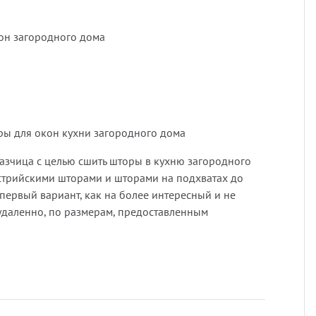
Профи
покры
Подхв
он загородного дома
Экскл
порть
Пугов
скате
Тесьм
ры для окон кухни загородного дома
тюлев
Шнур
казчица с целью сшить шторы в кухню загородного
стрийскими шторами и шторами на подхватах до
первый вариант, как на более интересный и не
уличн
Шторн
удаленно, по размерам, предоставленным