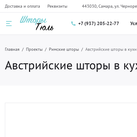
Доставка и оплата
Реквизиты
443030, Самара, ул. Черноре
+7 (937) 205-22-77
Ус
Назад
Назад
Назад
Главная
Проекты
Римские шторы
Австрийские шторы в кух
Австрийские шторы в ку
луги
талог
нас
ртьеры и тюль
рнизы для штор
компании
мские шторы и плиссе
крывала
трудники
крывала и чехлы
ани
зайнерам
тановка карнизов для штор и солнцезащитных систем
рнитура