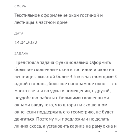
лнцезащитных систем
СФЕРА
Профи
порть
Подхв
Текстильное оформление окон гостиной и
шив штор удаленно
лестницы в частном доме
Экскл
скате
Пугов
ДАТА
оры в рассрочку, или в кредит
14.04.2022
тюлев
Тесьм
ЗАДАЧА
вес штор
Предстояла задача функционально Оформить
уличн
Шнур
большие скошенные окна в гостиной и окно на
тернет-магазин тканей для штор
лестнице с высотой более 3.5 м в частном доме. С
Шторн
одной стороны, большое панорамное окно — это
много света и воздуха в помещении, с другой,
неудобство работы с большими скошенными
окнами ввиду того, что штора на скошенном
окне, если поддержать его геометрию, не будет
двигаться. Поэтому мы предложили не делать
линию скоса, а установить карниз на раму окна и