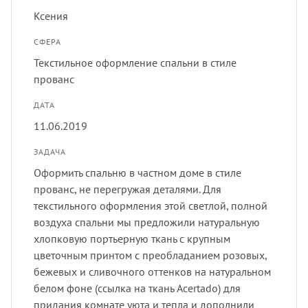
лнцезащитных систем
Ксения
Профи
скате
Подхв
СФЕРА
шив штор удаленно
Текстильное оформление спальни в стиле
Экскл
тюлев
Пугов
прованс
оры в рассрочку, или в кредит
ДАТА
уличн
Тесьм
11.06.2019
вес штор
ЗАДАЧА
Шнур
тернет-магазин тканей для штор
Оформить спальню в частном доме в стиле
прованс, не перегружая деталями. Для
Шторн
текстильного оформления этой светлой, полной
воздуха спальни мы предложили натуральную
хлопковую портьерную ткань с крупным
цветочным принтом с преобладанием розовых,
бежевых и сливочного оттенков на натуральном
белом фоне (ссылка на ткань Acertado) для
придания комнате уюта и тепла и дополнили