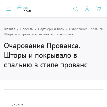
Главная
Проекты
Портьеры и тюль
Очарование Прованса.
Назад
Назад
Назад
Н
Н
Н
Шторы и покрывало в спальню в стиле прованс
Очарование Прованса.
луги
талог
нас
Карн
Ткан
Фурн
Шторы и покрывало в
ртьеры и тюль
рнизы для штор
компании
Багет
мебел
Бахр
спальню в стиле прованс
мские шторы и плиссе
крывала
трудники
Для п
основ
Борд
крывала и чехлы
ани
зайнерам
Метал
подкл
Кисть
тановка карнизов для штор и
рнитура
Мини
порть
Люве
КЛИЕНТ