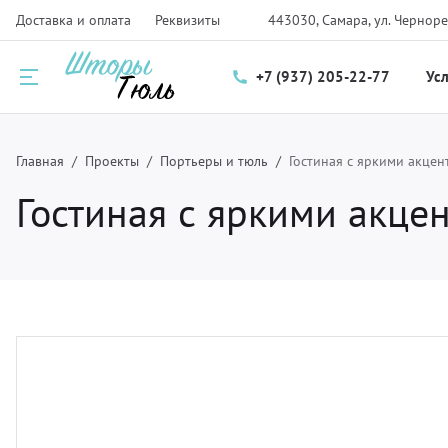
Доставка и оплата
Реквизиты
443030, Самара, ул. Черноре
+7 (937) 205-22-77
Ус
Назад
Назад
Назад
Главная
Проекты
Портьеры и тюль
Гостиная с яркими акцен
Гостиная с яркими акце
луги
талог
нас
ртьеры и тюль
рнизы для штор
компании
мские шторы и плиссе
крывала
трудники
крывала и чехлы
ани
зайнерам
тановка карнизов для штор и солнцезащитных систем
рнитура