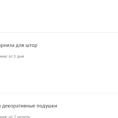
арниза для штор
ия: от 1 дня
и декоративные подушки
ия: от 2 недель