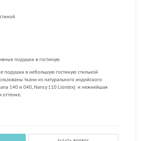
Профи
порть
Подхв
остиной
Экскл
скате
Пугов
тюлев
Тесьм
ивные подушки в гостиную
уличн
Шнур
е подушки в небольшую гостиную стильной
ользованы ткани из натурального индийского
zana 140 и 040, Nancy 110 Liontex) и нежнейшая
Шторн
 оттенке.
Е
ЗАДАТЬ ВОПРОС