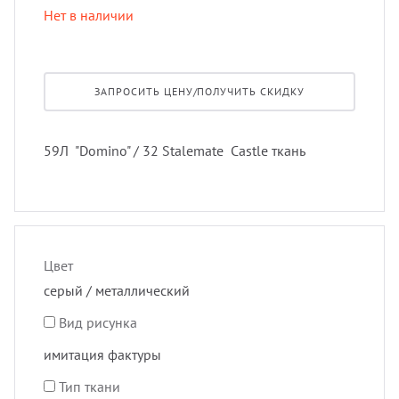
лнцезащитных систем
Нет в наличии
Профи
порть
Пугов
шив штор удаленно
Экскл
скате
Тесьм
ЗАПРОСИТЬ ЦЕНУ/ПОЛУЧИТЬ СКИДКУ
оры в рассрочку, или в кредит
тюлев
Шнур
59Л "Domino" / 32 Stalemate Castle ткань
вес штор
уличн
Шторн
тернет-магазин тканей для штор
Цвет
серый / металлический
Вид рисунка
имитация фактуры
Тип ткани