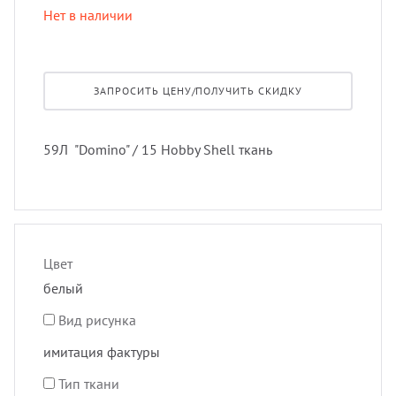
лнцезащитных систем
Нет в наличии
Профи
порть
Подхв
шив штор удаленно
ЗАПРОСИТЬ ЦЕНУ/ПОЛУЧИТЬ СКИДКУ
Экскл
скате
Пугов
оры в рассрочку, или в кредит
тюлев
Тесьм
59Л "Domino" / 15 Hobby Shell ткань
вес штор
уличн
Шнур
тернет-магазин тканей для штор
Шторн
Цвет
белый
Вид рисунка
имитация фактуры
Тип ткани