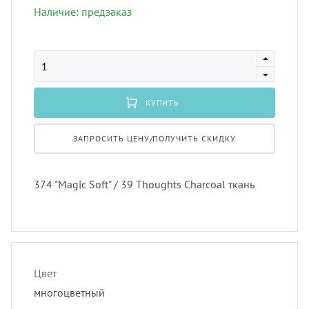
лнцезащитных систем
Наличие: предзаказ
Профи
порть
Подхв
шив штор удаленно
Экскл
скате
Пугов
оры в рассрочку, или в кредит
КУПИТЬ
тюлев
Тесьм
вес штор
ЗАПРОСИТЬ ЦЕНУ/ПОЛУЧИТЬ СКИДКУ
уличн
Шнур
тернет-магазин тканей для штор
374 "Magic Soft" / 39 Thoughts Charcoal ткань
Шторн
Цвет
многоцветный