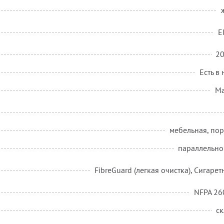
E
2
Есть в
Ma
мебельная, по
параллельно
FibreGuard (легкая очистка), Сигарет
NFPA 260
ск