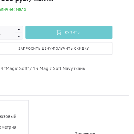
личие: мало
Профи
порть
Подхв
Экскл
скате
Пугов
КУПИТЬ
ЗАПРОСИТЬ ЦЕНУ/ПОЛУЧИТЬ СКИДКУ
тюлев
Тесьм
уличн
Шнур
4 "Magic Soft" / 13 Magic Soft Navy ткань
Шторн
ирюзовый
ометрия
Закажите