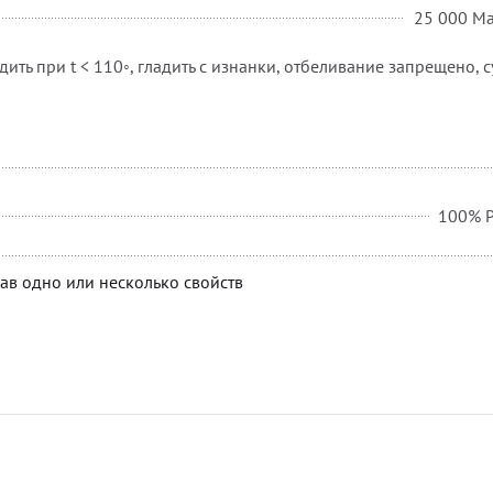
25 000 Ma
дить при t < 110◦, гладить с изнанки, отбеливание запрещено, с
100% P
ав одно или несколько свойств