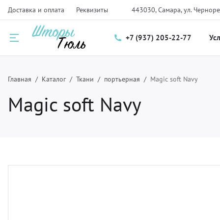
Доставка и оплата
Реквизиты
443030, Самара, ул. Черноре
+7 (937) 205-22-77
Ус
Назад
Назад
Назад
Главная
Каталог
Ткани
портьерная
Magic soft Navy
Magic soft Navy
луги
талог
нас
ртьеры и тюль
рнизы для штор
компании
мские шторы и плиссе
крывала
трудники
крывала и чехлы
ани
зайнерам
тановка карнизов для штор и солнцезащитных систем
рнитура