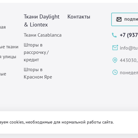
Ткани Daylight
Контакты
ПОДПИ
& Liontex
ная
+7 (93
Ткани Casablanca
Шторы в
ые ткани
info@tul
рассрочку /
я улицы
кредит
443030,
Шторы в
понедел
ные
Красном Яре
зуем cookies, необходимые для нормальной работы сайта.