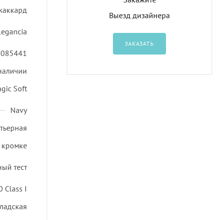
жаккард
Выезд дизайнера
legancia
ЗАКАЗАТЬ
0085441
 наличии
gic Soft
Navy
ртьерная
 кромке
ный тест
 Class I
ладская