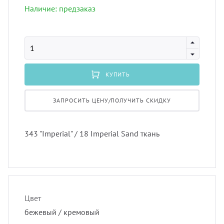
лнцезащитных систем
Наличие: предзаказ
Профи
порть
Подхв
шив штор удаленно
Экскл
скате
Пугов
оры в рассрочку, или в кредит
КУПИТЬ
тюлев
Тесьм
вес штор
ЗАПРОСИТЬ ЦЕНУ/ПОЛУЧИТЬ СКИДКУ
уличн
Шнур
тернет-магазин тканей для штор
343 "Imperial" / 18 Imperial Sand ткань
Шторн
Цвет
бежевый / кремовый