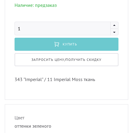
лнцезащитных систем
Наличие: предзаказ
Профи
порть
Подхв
шив штор удаленно
Экскл
скате
Пугов
оры в рассрочку, или в кредит
КУПИТЬ
тюлев
Тесьм
вес штор
ЗАПРОСИТЬ ЦЕНУ/ПОЛУЧИТЬ СКИДКУ
уличн
Шнур
тернет-магазин тканей для штор
343 "Imperial" / 11 Imperial Moss ткань
Шторн
Цвет
оттенки зеленого