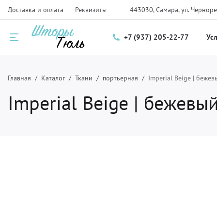
Доставка и оплата
Реквизиты
443030, Самара, ул. Черноре
+7 (937) 205-22-77
Ус
Назад
Назад
Назад
Главная
Каталог
Ткани
портьерная
Imperial Beige | беже
Imperial Beige | бежевы
луги
талог
нас
ртьеры и тюль
рнизы для штор
компании
мские шторы и плиссе
крывала
трудники
крывала и чехлы
ани
зайнерам
тановка карнизов для штор и солнцезащитных систем
рнитура