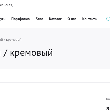
ченская, 5
луги
Портфолио
Блог
Каталог
О нас
Контакты
вый / кремовый
й / кремовый
Ко
8