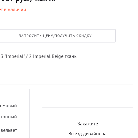
т в наличии
Профи
порть
Подхв
Экскл
скате
Пугов
ЗАПРОСИТЬ ЦЕНУ/ПОЛУЧИТЬ СКИДКУ
тюлев
Тесьм
3 "Imperial" / 2 Imperial Beige ткань
уличн
Шнур
Шторн
ремовый
отонный
Закажите
 вельвет
Выезд дизайнера