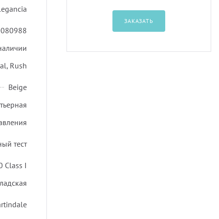
legancia
ЗАКАЗАТЬ
0080988
 наличии
al, Rush
Beige
ртьерная
авления
ный тест
 Class I
ладская
rtindale