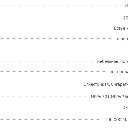
E
2
Есть в
Imperi
мебельная, по
нет напр
Огнестойкая, Сигарет
NFPA 701,NFPA 260
ск
100 000 Ma