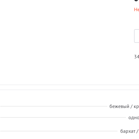
Не
34
бежевый / к
одн
бархат /