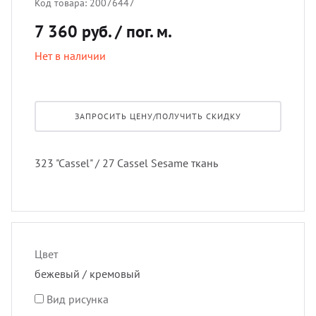
Код товара:
20076447
лнцезащитных систем
7 360 руб.
/ пог. м.
Профи
скате
Подхв
шив штор удаленно
Нет в наличии
Экскл
тюлев
Пугов
оры в рассрочку, или в кредит
уличн
Тесьм
ЗАПРОСИТЬ ЦЕНУ/ПОЛУЧИТЬ СКИДКУ
вес штор
Шнур
323 "Cassel" / 27 Cassel Sesame ткань
тернет-магазин тканей для штор
Шторн
Цвет
бежевый / кремовый
Вид рисунка