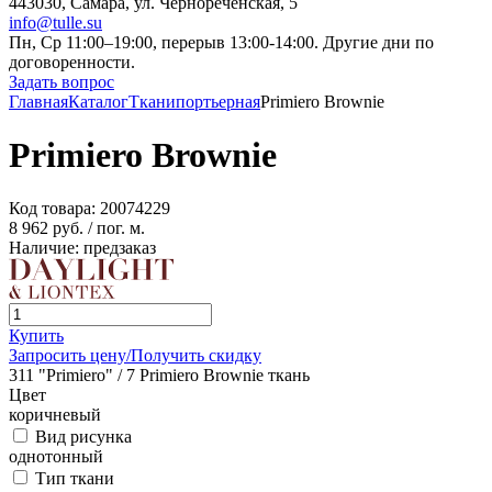
443030, Самара, ул. Чернореченская, 5
info@tulle.su
Пн, Ср 11:00–19:00, перерыв 13:00-14:00. Другие дни по
договоренности.
Задать вопрос
Главная
Каталог
Ткани
портьерная
Primiero Brownie
Primiero Brownie
Код товара:
20074229
8 962 руб.
/ пог. м.
Наличие: предзаказ
Купить
Запросить цену/Получить скидку
311 "Primiero" / 7 Primiero Brownie ткань
Цвет
коричневый
Вид рисунка
однотонный
Тип ткани