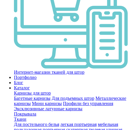
Интернет-магазин тканей для штор
Портфолио
Блог
Каталог
Карнизы для штор
Багетные карнизы
Для подъемных штор
Металлические
карнизы
Мини карнизы
Профили без управления
Эксклюзивные латунные карнизы
Покрывала
Ткани
Для постельного белья
легкая портьерная
мебельная
подкладочная
портьерная
скатертная
тюлевая
уличная