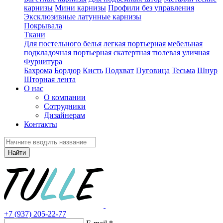
карнизы
Мини карнизы
Профили без управления
Эксклюзивные латунные карнизы
Покрывала
Ткани
Для постельного белья
легкая портьерная
мебельная
подкладочная
портьерная
скатертная
тюлевая
уличная
Фурнитура
Бахрома
Бордюр
Кисть
Подхват
Пуговица
Тесьма
Шнур
Шторная лента
О нас
О компании
Сотрудники
Дизайнерам
Контакты
Найти
+7 (937) 205-22-77