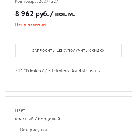
Код товара:
20074227
лнцезащитных систем
8 962 руб.
/ пог. м.
Профи
покры
Подхв
шив штор удаленно
Нет в наличии
Экскл
порть
Пугов
оры в рассрочку, или в кредит
скате
Тесьм
ЗАПРОСИТЬ ЦЕНУ/ПОЛУЧИТЬ СКИДКУ
вес штор
тюлев
Шнур
311 "Primiero" / 5 Primiero Boudoir ткань
тернет-магазин тканей для штор
уличн
Шторн
Цвет
красный / бордовый
Вид рисунка