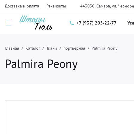
Доставка и оплата
Реквизиты
443030, Самара, ул. Черноре
+7 (937) 205-22-77
Ус
Назад
Назад
Назад
Главная
Каталог
Ткани
портьерная
Palmira Peony
Palmira Peony
луги
талог
нас
ртьеры и тюль
рнизы для штор
компании
мские шторы и плиссе
крывала
трудники
крывала и чехлы
ани
зайнерам
тановка карнизов для штор и солнцезащитных систем
рнитура