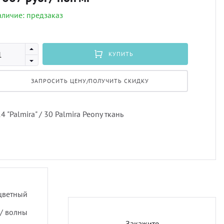
личие: предзаказ
Профи
порть
Подхв
Экскл
скате
Пугов
КУПИТЬ
ЗАПРОСИТЬ ЦЕНУ/ПОЛУЧИТЬ СКИДКУ
тюлев
Тесьм
уличн
Шнур
4 "Palmira" / 30 Palmira Peony ткань
Шторн
цветный
/ волны
Закажите