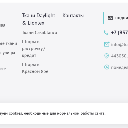
Ткани Daylight
Контакты
ПОДПИ
& Liontex
ная
+7 (93
Ткани Casablanca
Шторы в
ые ткани
info@tul
рассрочку /
я улицы
кредит
443030,
Шторы в
понедел
ные
Красном Яре
зуем cookies, необходимые для нормальной работы сайта.