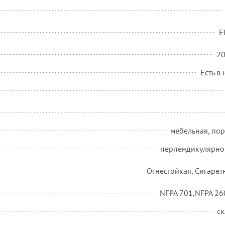
E
2
Есть в
мебельная, по
перпендикулярно
Огнестойкая, Сигарет
NFPA 701,NFPA 260
ск