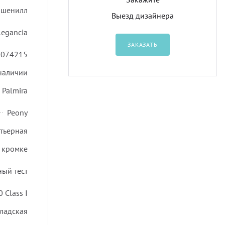
шенилл
Выезд дизайнера
legancia
ЗАКАЗАТЬ
0074215
 наличии
Palmira
Peony
ртьерная
 кромке
ный тест
 Class I
ладская