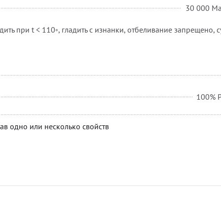
30 000 Ma
дить при t < 110◦, гладить с изнанки, отбеливание запрещено, с
100% P
ав одно или несколько свойств