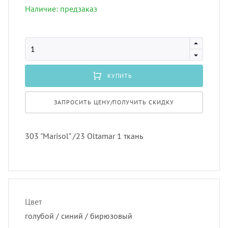
лнцезащитных систем
Наличие: предзаказ
Профи
порть
Подхв
шив штор удаленно
Экскл
скате
Пугов
оры в рассрочку, или в кредит
КУПИТЬ
тюлев
Тесьм
вес штор
ЗАПРОСИТЬ ЦЕНУ/ПОЛУЧИТЬ СКИДКУ
уличн
Шнур
тернет-магазин тканей для штор
303 "Marisol" /23 Oltamar 1 ткань
Шторн
Цвет
голубой / синий / бирюзовый