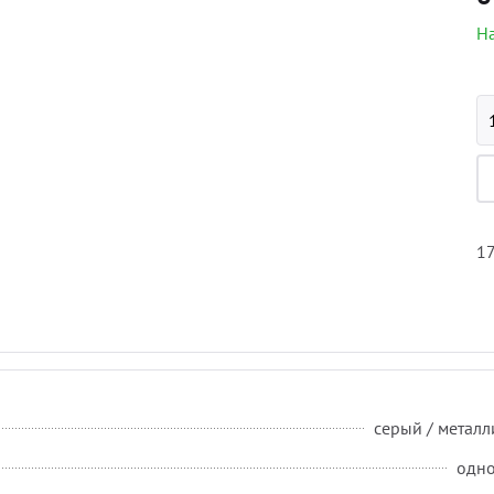
На
17
серый / метал
одн