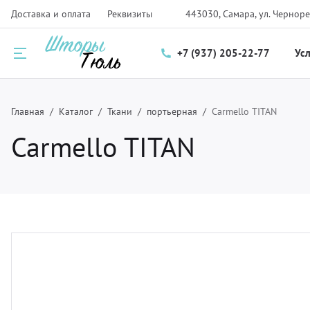
Доставка и оплата
Реквизиты
443030, Самара, ул. Черноре
+7 (937) 205-22-77
Ус
Назад
Назад
Назад
Главная
Каталог
Ткани
портьерная
Carmello TITAN
Carmello TITAN
луги
талог
нас
ртьеры и тюль
рнизы для штор
компании
мские шторы и плиссе
крывала
трудники
крывала и чехлы
ани
зайнерам
тановка карнизов для штор и солнцезащитных систем
рнитура