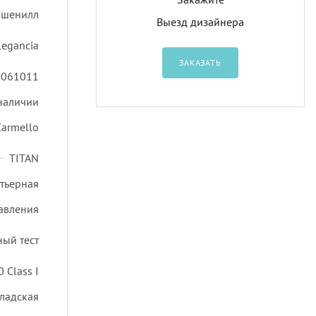
шенилл
Выезд дизайнера
legancia
ЗАКАЗАТЬ
0061011
 наличии
Carmello
TITAN
ртьерная
авления
ный тест
 Class I
ладская