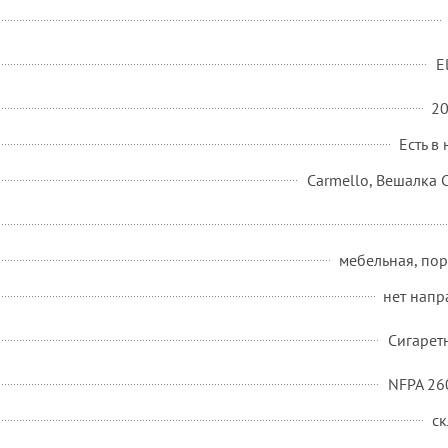
E
2
Есть в
Carmello, Вешалка 
мебельная, по
нет напр
Сигарет
NFPA 260
ск