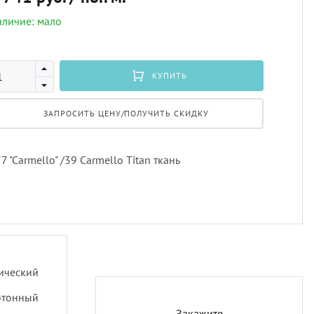
личие: мало
Профи
порть
Подхв
Экскл
скате
Пугов
КУПИТЬ
ЗАПРОСИТЬ ЦЕНУ/ПОЛУЧИТЬ СКИДКУ
тюлев
Тесьм
уличн
Шнур
7 "Carmello" /39 Carmello Titan ткань
Шторн
лический
отонный
Закажите