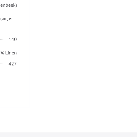
zenbeek)
адящая
140
3% Linen
427