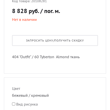
Код товара:
20108281
лнцезащитных систем
8 828 руб.
/ пог. м.
Профи
порть
Подхв
шив штор удаленно
Нет в наличии
Экскл
скате
Пугов
оры в рассрочку, или в кредит
тюлев
Тесьм
ЗАПРОСИТЬ ЦЕНУ/ПОЛУЧИТЬ СКИДКУ
вес штор
уличн
Шнур
404 "Outfit" / 60 Tyberton Almond ткань
тернет-магазин тканей для штор
Шторн
Цвет
бежевый / кремовый
Вид рисунка