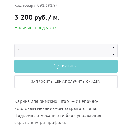
лнцезащитных систем
Код товара:
091.381.94
Профи
порть
Пугов
3 200 руб.
/ м.
шив штор удаленно
Наличие: предзаказ
Экскл
скате
Тесьм
оры в рассрочку, или в кредит
тюлев
Шнур
вес штор
уличн
Шторн
КУПИТЬ
тернет-магазин тканей для штор
ЗАПРОСИТЬ ЦЕНУ/ПОЛУЧИТЬ СКИДКУ
Карниз для римских штор — с цепочно-
кордовым механизмом закрытого типа.
Подъемный механизм и блок управления
скрыты внутри профиля.