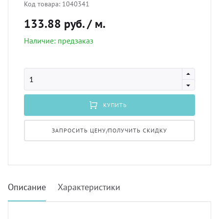
Код товара:
1040341
лнцезащитных систем
133.88 руб.
/ м.
Профи
порть
Подхв
шив штор удаленно
Наличие: предзаказ
Экскл
скате
Пугов
оры в рассрочку, или в кредит
тюлев
Тесьм
вес штор
КУПИТЬ
уличн
Шнур
тернет-магазин тканей для штор
ЗАПРОСИТЬ ЦЕНУ/ПОЛУЧИТЬ СКИДКУ
Шторн
Описание
Характеристики