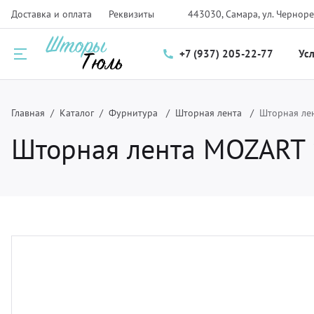
Доставка и оплата
Реквизиты
443030, Самара, ул. Черноре
+7 (937) 205-22-77
Ус
Назад
Назад
Назад
Главная
Каталог
Фурнитура
Шторная лента
Шторная лен
Шторная лента MOZART 1
луги
талог
нас
ртьеры и тюль
рнизы для штор
компании
мские шторы и плиссе
крывала
трудники
крывала и чехлы
ани
зайнерам
тановка карнизов для штор и солнцезащитных систем
рнитура