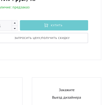
личие: предзаказ
Профи
порть
Подхв
Экскл
скате
Пугов
КУПИТЬ
ЗАПРОСИТЬ ЦЕНУ/ПОЛУЧИТЬ СКИДКУ
тюлев
Тесьм
уличн
Шнур
Шторн
Закажите
Выезд дизайнера