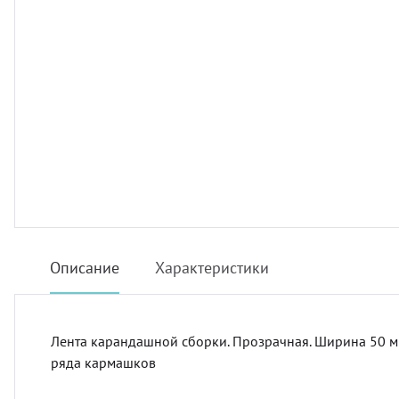
шив штор удаленно
оры в рассрочку, или в кредит
вес штор
тернет-магазин тканей для штор
Описание
Характеристики
Лента карандашной сборки. Прозрачная. Ширина 50 м
ряда кармашков