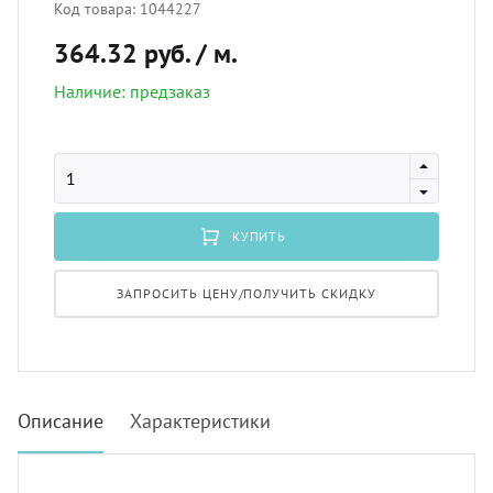
Код товара:
1044227
лнцезащитных систем
364.32 руб.
/ м.
Профи
покры
Подхв
шив штор удаленно
Наличие: предзаказ
Экскл
порть
Пугов
оры в рассрочку, или в кредит
скате
Тесьм
вес штор
КУПИТЬ
тюлев
Шнур
тернет-магазин тканей для штор
ЗАПРОСИТЬ ЦЕНУ/ПОЛУЧИТЬ СКИДКУ
уличн
Шторн
Описание
Характеристики