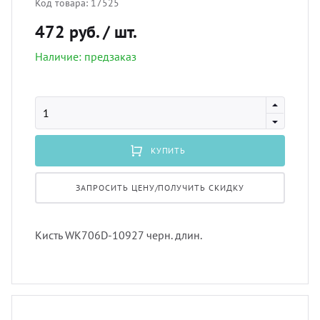
Код товара:
17525
лнцезащитных систем
472 руб.
/ шт.
Профи
порть
Подхв
шив штор удаленно
Наличие: предзаказ
Экскл
скате
Пугов
оры в рассрочку, или в кредит
тюлев
Тесьм
вес штор
КУПИТЬ
уличн
Шнур
тернет-магазин тканей для штор
ЗАПРОСИТЬ ЦЕНУ/ПОЛУЧИТЬ СКИДКУ
Шторн
Кисть WK706D-10927 черн. длин.