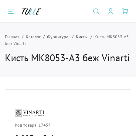
Главная
Каталог
Фурнитура
Кисть
Кисть MK8053-A3
Назад
Назад
Назад
Н
Н
Н
беж Vinarti
Кисть MK8053-A3 беж Vinarti
луги
талог
нас
Карн
Ткан
Фурн
ртьеры и тюль
рнизы для штор
компании
Багет
Для п
Бахр
мские шторы и плиссе
крывала
трудники
Для п
легка
Борд
крывала и чехлы
ани
зайнерам
Метал
мебел
Кисть
Код товара:
17457
тановка карнизов для штор и
рнитура
Мини
подкл
Подхв