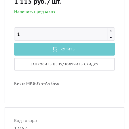
1 115 руб.
/ шт.
лнцезащитных систем
Наличие: предзаказ
Профи
порть
Пугов
шив штор удаленно
Экскл
скате
Тесьм
оры в рассрочку, или в кредит
тюлев
Шнур
КУПИТЬ
вес штор
уличн
Шторн
ЗАПРОСИТЬ ЦЕНУ/ПОЛУЧИТЬ СКИДКУ
тернет-магазин тканей для штор
Кисть MK8053-A3 беж
Код товара
17457